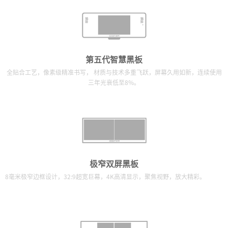
第五代智慧黑板
全贴合工艺，像素级精准书写， 材质与技术多重飞跃，屏幕久用如新，连续使用
三年光衰低至8%。
极窄双屏黑板
8毫米极窄边框设计，32:9超宽巨幕，4K高清显示，聚焦视野，放大精彩。