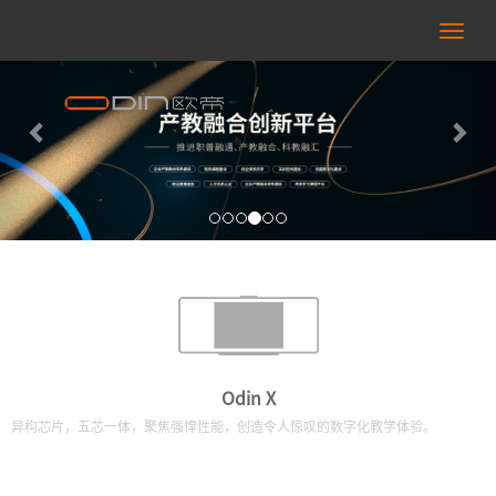
Previous
Nex
右
侧
按
钮
Odin X
异构芯片，五芯一体，聚焦强悍性能，创造令人惊叹的数字化教学体验。